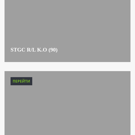
STGC R/L K.O (90)
ПЕРЕЙТИ