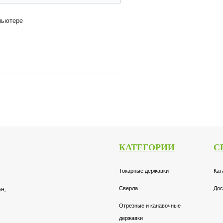
пьютере
КАТЕГОРИИ
С
Токарные державки
Кат
он,
Сверла
Дос
Отрезные и канавочные
державки