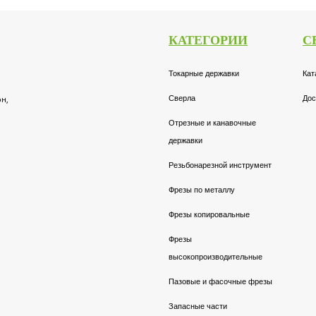
КАТЕГОРИИ
С
Токарные державки
Кат
он,
Сверла
Дос
Отрезные и канавочные
державки
Резьбонарезной инструмент
Фрезы по металлу
Фрезы копировальные
Фрезы
высокопроизводительные
Пазовые и фасочные фрезы
Запасные части